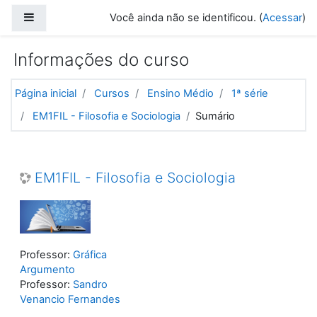
Ir para o conteúdo principal
Painel lateral
Você ainda não se identificou. (
Acessar
)
Informações do curso
Página inicial
Cursos
Ensino Médio
1ª série
EM1FIL - Filosofia e Sociologia
Sumário
EM1FIL - Filosofia e Sociologia
Professor:
Gráfica
Argumento
Professor:
Sandro
Venancio Fernandes