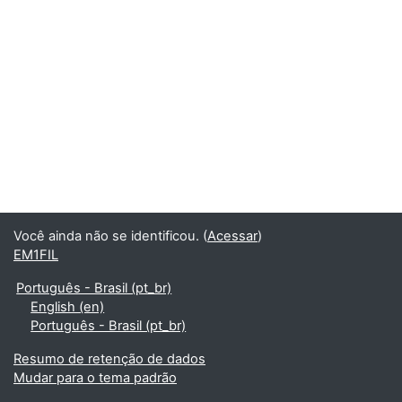
Você ainda não se identificou. (
Acessar
)
EM1FIL
Português - Brasil ‎(pt_br)‎
English ‎(en)‎
Português - Brasil ‎(pt_br)‎
Resumo de retenção de dados
Mudar para o tema padrão