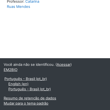
Professor:
Catarina
Ruas Mendes
Você ainda não se identificou. (
Acessar
)
EM2BIO
Português - Brasil ‎(pt_br)‎
English ‎(en)‎
Português - Brasil ‎(pt_br)‎
Resumo de retenção de dados
Mudar para o tema padrão