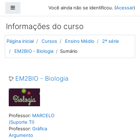
Ir para o conteúdo principal
Painel lateral
Você ainda não se identificou. (
Acessar
)
Informações do curso
Página inicial
Cursos
Ensino Médio
2ª série
EM2BIO - Biologia
Sumário
EM2BIO - Biologia
Professor:
MARCELO
(Suporte TI)
Professor:
Gráfica
Argumento