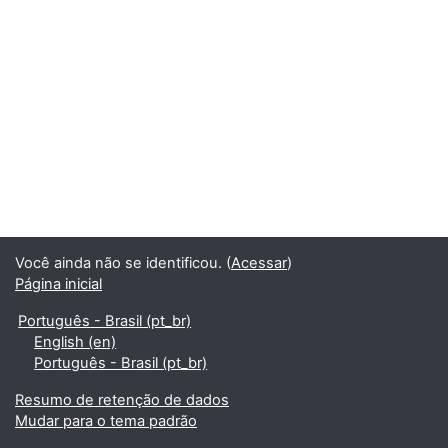
Você ainda não se identificou. (
Acessar
)
Página inicial
Português - Brasil ‎(pt_br)‎
English ‎(en)‎
Português - Brasil ‎(pt_br)‎
Resumo de retenção de dados
Mudar para o tema padrão